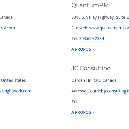
QuantumPM
anada
8310 S. Valley Highway
,
Suite 
rol.com
Site web:
www.quantumpm.co
Tél:
303.699.2334
À PROPOS
JC Consulting
United states
Garden Hill
,
ON
,
Canada
.brightwork.com
Adresse Courriel:
jcconsulting
Tél:
À PROPOS