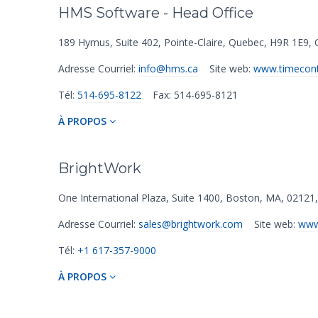
HMS Software - Head Office
189 Hymus
,
Suite 402
,
Pointe-Claire
,
Quebec
,
H9R 1E9
,
C
Adresse Courriel:
info@hms.ca
Site web:
www.timecont
Tél:
514-695-8122
Fax: 514-695-8121
À PROPOS
BrightWork
One International Plaza
,
Suite 1400
,
Boston
,
MA
,
02121
,
Adresse Courriel:
sales@brightwork.com
Site web:
www
Tél:
+1 617-357-9000
À PROPOS