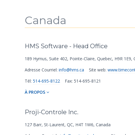
Canada
HMS Software - Head Office
189 Hymus
,
Suite 402
,
Pointe-Claire
,
Quebec
,
H9R 1E9
,
C
Adresse Courriel:
info@hms.ca
Site web:
www.timecont
Tél:
514-695-8122
Fax: 514-695-8121
À PROPOS
Proji-Controle Inc.
127 Barr
,
St-Laurent
,
QC
,
H4T 1W6
,
Canada