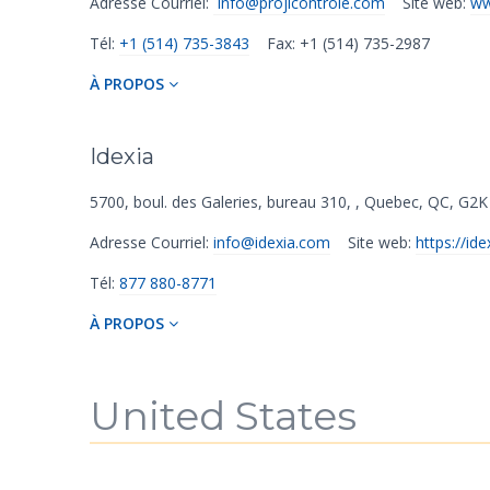
Adresse Courriel:
info@projicontrole.com
Site web:
ww
Tél:
+1 (514) 735-3843
Fax: +1 (514) 735-2987
À PROPOS
Idexia
5700, boul. des Galeries, bureau 310,
,
Quebec
,
QC
,
G2K
Adresse Courriel:
info@idexia.com
Site web:
https://id
Tél:
877 880-8771
À PROPOS
United States