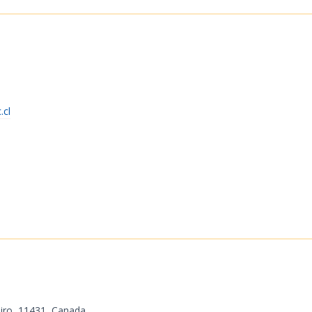
.cl
iro
,
11431
,
Canada