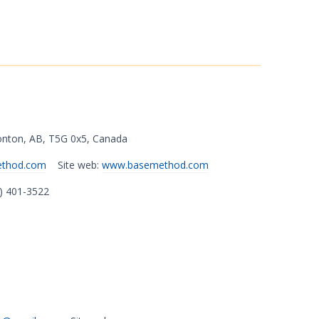
nton
,
AB
,
T5G 0x5
,
Canada
ethod.com
Site web:
www.basemethod.com
0) 401-3522