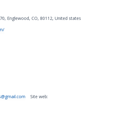
270
,
Englewood
,
CO
,
80112
,
United states
m/
.is@gmail.com
Site web: