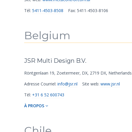
Tél:
5411-4503-8508
Fax: 5411-4503-8106
Belgium
JSR Multi Design B.V.
Röntgenlaan 19
,
Zoetermeer
,
DX
,
2719 DX
,
Netherlands
Adresse Courriel:
info@jsr.nl
Site web:
www.jsr.nl
Tél:
+31 6 52 600743
À PROPOS
Chile