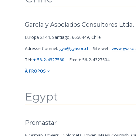
Garcia y Asociados Consultores Ltda.
Europa 2144
,
Santiago
,
6650449
,
Chile
Adresse Courriel:
gya@gyasoc.cl
Site web:
www.gyasoc
Tél:
+ 56-2-4327560
Fax: + 56-2-4327504
À PROPOS
Egypt
Promastar
6 Osman Towers
,
Diplomats Tower
,
Maadi Cournish
,
Ca