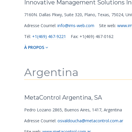
Innovative Management Solutions Inc
7160N. Dallas Pkwy
,
Suite 320
,
Plano
,
Texas
,
75024
,
Uni
Adresse Courriel:
info@ims-web.com
Site web:
www.im
Tél:
+1(469) 467-9221
Fax: +1(469) 467-0162
À PROPOS
Argentina
MetaControl Argentina, SA
Pedro Lozano 2865
,
Buenos Aires
,
1417
,
Argentina
Adresse Courriel:
osvaldoucha@metacontrol.com.ar
Site web:
www.metacontrol.com.ar