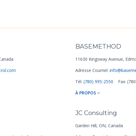
BASEMETHOD
anada
11630 Kingsway Avenue
,
Edmo
rol.com
Adresse Courriel:
info@basem
Tél:
(780) 995-2550
Fax: (78
À PROPOS
JC Consulting
Garden Hill
,
ON
,
Canada