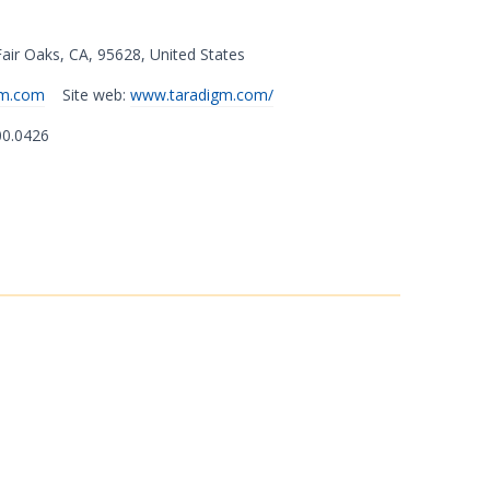
air Oaks
,
CA
,
95628
,
United States
gm.com
Site web:
www.taradigm.com/
00.0426