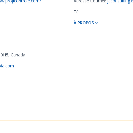
w.projicontrole.com/
Adresse Courriel:
jcconsulting
Tél:
À PROPOS
 0H5
,
Canada
exia.com